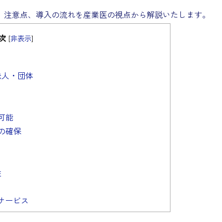
、注意点、導入の流れを産業医の視点から解説いたします。
次
[
非表示
]
法人・団体
可能
の確保
性
健サービス